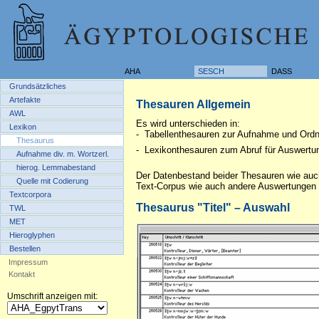
AHA
SESCH
DASS
Grundsätzliches
Artefakte
Thesauren Allgemein
AWL
Es wird unterschieden in:
Lexikon
-
Tabellenthesauren zur Aufnahme und Ord
Thesaurus
-
Lexikonthesauren zum Abruf für Auswertu
Aufnahme div. m. Wortzerl.
hierog. Lemmabestand
Der Datenbestand beider Thesauren wie au
Quelle mit Codierung
Text-Corpus wie auch andere Auswertungen w
Textcorpora
Thesaurus "Titel" – Auswahl
TWL
MET
Hieroglyphen
Bestellen
Impressum
Kontakt
Umschrift anzeigen mit: