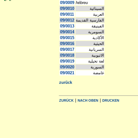
09/0009
hébreu
09/0010
السينائية
09/0011
العربية
09/0012
الفارسية القديمة
09/0013
الفينيقة
09/0014
السومرية
09/0015
الأكادية
09/0016
الحيثية
09/0017
السريانية
09/0018
الاثيوبية
09/0019
لغة تخيلية
09/0020
السورية
09/0021
غامضة
zurück
|
|
ZURÜCK
NACH OBEN
DRUCKEN