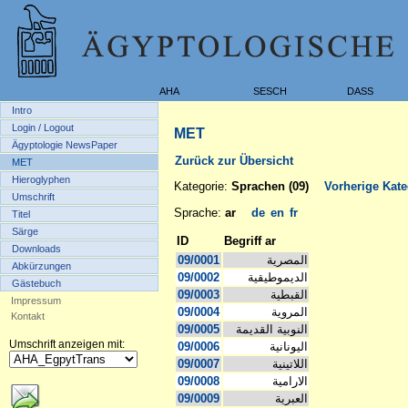
AHA
SESCH
DASS
Intro
Login / Logout
MET
Ägyptologie NewsPaper
Zurück zur Übersicht
MET
Hieroglyphen
Kategorie:
Sprachen (09)
Vorherige Kate
Umschrift
Sprache:
ar
de
en
fr
Titel
Särge
ID
Begriff ar
Downloads
09/0001
المصرية
Abkürzungen
09/0002
الديموطيقية
Gästebuch
09/0003
القبطية
Impressum
09/0004
المروية
Kontakt
09/0005
النوبية القديمة
Umschrift anzeigen mit:
09/0006
اليونانية
09/0007
اللاتينية
09/0008
الارامية
09/0009
العبرية