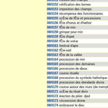
08/0152
vérification des bornes
08/0153
imposition des champs
08/0154
récompense des fonctionnaires
08/0155
scÈne de fÊte et processions
08/0156
fÊte d'horus et d'hathor
08/0157
fÊte de min
08/0158
grimper pour min
08/0159
fÊte d'opet
08/0160
fÊte de sokar
08/0161
festival d'apis
08/0162
fÊte-sed
08/0163
fÊte de la vallée
08/0164
procession de min
08/0165
procession des domaines
08/0166
procession de dieux
08/0167
course rituelle
08/0168
procession du symbole hathorique
08/0169
procession des étendards divins
08/0170
course autour des murs (de memph
08/0171
scÈne du rituel divin
08/0172
érection du pilier- djed
08/0173
circoncision divine
08/0174
embrasser le dieu