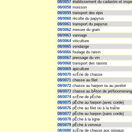
08/0057
établissement du cadastre et insp
08/0058
moisson
08/0059
transport des épis
08/0060
récolte du papyrus
08/0061
transport du papyrus
08/0062
mesure du grain
08/0063
vannage
08/0064
viticulture
08/0065
vendange
08/0066
foulage du raisin
08/0067
pressage du vin
08/0068
transport des raisins
08/0069
apiculture
08/0070
scÈne de chasse
08/0071
chasse au filet
08/0072
chasse au harpon ou au javelot
08/0073
chasse au bÂton de jet/boomerang
08/0074
scÈne de pÊche
08/0075
pÊche au harpon (avec corde)
08/0076
pÊche au filet ou à la traÎne
08/0077
pÊche au harpon (sans corde)
08/0078
pÊche à la ligne
08/0079
pÊche à verveux
08/0080
scÈne de chasse aux oiseaux