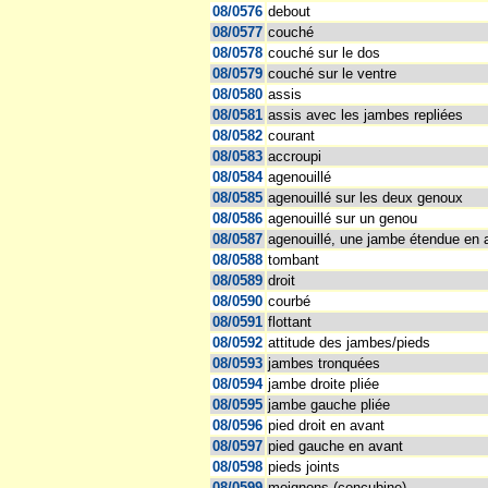
08/0576
debout
08/0577
couché
08/0578
couché sur le dos
08/0579
couché sur le ventre
08/0580
assis
08/0581
assis avec les jambes repliées
08/0582
courant
08/0583
accroupi
08/0584
agenouillé
08/0585
agenouillé sur les deux genoux
08/0586
agenouillé sur un genou
08/0587
agenouillé, une jambe étendue en a
08/0588
tombant
08/0589
droit
08/0590
courbé
08/0591
flottant
08/0592
attitude des jambes/pieds
08/0593
jambes tronquées
08/0594
jambe droite pliée
08/0595
jambe gauche pliée
08/0596
pied droit en avant
08/0597
pied gauche en avant
08/0598
pieds joints
08/0599
moignons (concubine)