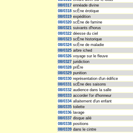
08/0317
ennéade divine
08/0318
scÈne érotique
08/0319
expédition
08/0320
scÈne de famine
08/0321
suivants d'horus
08/0322
déesse du ciel
08/0323
scÈne historique
08/0324
scÈne de maladie
08/0325
arbre iched
08/0326
voyage sur le fleuve
08/0327
juridiction
08/0328
priÈre
08/0329
punition
08/0330
représentation d'un édifice
08/0331
scÈne des saisons
08/0332
audience dans la salle
08/0333
accorder l'or d'honneur
08/0334
allaitement d'un enfant
08/0335
toilette
08/0336
lavage
08/0337
disque ailé
08/0338
positions
08/0339
dans le cintre