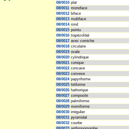
08/0010
plat
08/0011
monoface
08/0012
biface
08/0013
multiface
08/0014
rond
08/0015
pointu
08/0016
trapézoÏdal
08/0017
avec corniche
08/0018
circulaire
08/0019
ovale
08/0020
cylindrique
08/0021
conique
08/0022
concave
08/0023
convexe
08/0024
papyriforme
08/0025
lotiforme
08/0026
hathorique
08/0027
composite
08/0028
palmiforme
08/0029
momiforme
08/0030
irrégulier
08/0031
pyramidal
08/0032
courbe
08/0033
anthropomorphe