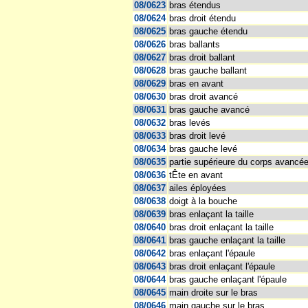
08/0623
bras étendus
08/0624
bras droit étendu
08/0625
bras gauche étendu
08/0626
bras ballants
08/0627
bras droit ballant
08/0628
bras gauche ballant
08/0629
bras en avant
08/0630
bras droit avancé
08/0631
bras gauche avancé
08/0632
bras levés
08/0633
bras droit levé
08/0634
bras gauche levé
08/0635
partie supérieure du corps avancé
08/0636
tÊte en avant
08/0637
ailes éployées
08/0638
doigt à la bouche
08/0639
bras enlaçant la taille
08/0640
bras droit enlaçant la taille
08/0641
bras gauche enlaçant la taille
08/0642
bras enlaçant l'épaule
08/0643
bras droit enlaçant l'épaule
08/0644
bras gauche enlaçant l'épaule
08/0645
main droite sur le bras
08/0646
main gauche sur le bras