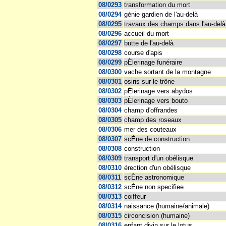
08/0293
transformation du mort
08/0294
génie gardien de l'au-delà
08/0295
travaux des champs dans l'au-delà
08/0296
accueil du mort
08/0297
butte de l'au-delà
08/0298
course d'apis
08/0299
pÈlerinage funéraire
08/0300
vache sortant de la montagne
08/0301
osiris sur le trône
08/0302
pÈlerinage vers abydos
08/0303
pÈlerinage vers bouto
08/0304
champ d'offrandes
08/0305
champ des roseaux
08/0306
mer des couteaux
08/0307
scÈne de construction
08/0308
construction
08/0309
transport d'un obélisque
08/0310
érection d'un obélisque
08/0311
scÈne astronomique
08/0312
scÈne non specifiee
08/0313
coiffeur
08/0314
naissance (humaine/animale)
08/0315
circoncision (humaine)
08/0316
enfant divin sur le lotus