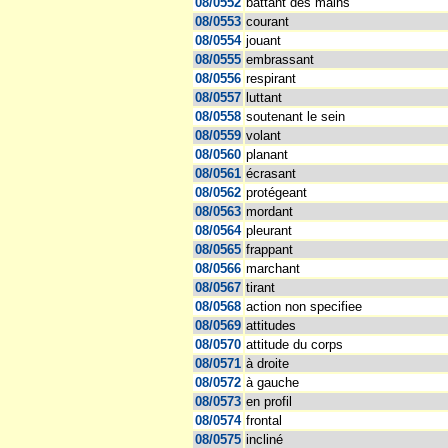
08/0552
battant des mains
08/0553
courant
08/0554
jouant
08/0555
embrassant
08/0556
respirant
08/0557
luttant
08/0558
soutenant le sein
08/0559
volant
08/0560
planant
08/0561
écrasant
08/0562
protégeant
08/0563
mordant
08/0564
pleurant
08/0565
frappant
08/0566
marchant
08/0567
tirant
08/0568
action non specifiee
08/0569
attitudes
08/0570
attitude du corps
08/0571
à droite
08/0572
à gauche
08/0573
en profil
08/0574
frontal
08/0575
incliné