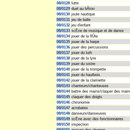
08/0128
lutte
08/0129
duel au bÂton
08/0130
joute nautique
08/0131
jeu de balle
08/0132
jeu d'enfant
08/0133
scÈne de musique et de danse
08/0134
jouer de la flÛte
08/0135
jouer de la harpe
08/0136
jouer des percussions
08/0137
jouer du luth
08/0138
jouer de la lyre
08/0139
jouer du sistre
08/0140
jouer de la trompette
08/0141
jouer du hautbois
08/0142
jouer de la clarinette
08/0143
chanteurs/chanteuses
08/0144
battre des mains/claquer des main
08/0145
claquer des doigts
08/0146
chironomie
08/0147
acrobates
08/0148
danseurs/danseuses
08/0149
scÈne avec des fonctionnaires
08/0150
inspection
08/0151
mesure des champs