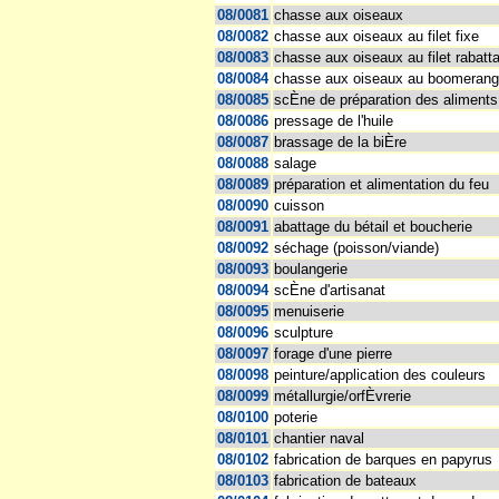
08/0081
chasse aux oiseaux
08/0082
chasse aux oiseaux au filet fixe
08/0083
chasse aux oiseaux au filet rabatt
08/0084
chasse aux oiseaux au boomerang
08/0085
scÈne de préparation des aliments
08/0086
pressage de l'huile
08/0087
brassage de la biÈre
08/0088
salage
08/0089
préparation et alimentation du feu
08/0090
cuisson
08/0091
abattage du bétail et boucherie
08/0092
séchage (poisson/viande)
08/0093
boulangerie
08/0094
scÈne d'artisanat
08/0095
menuiserie
08/0096
sculpture
08/0097
forage d'une pierre
08/0098
peinture/application des couleurs
08/0099
métallurgie/orfÈvrerie
08/0100
poterie
08/0101
chantier naval
08/0102
fabrication de barques en papyrus
08/0103
fabrication de bateaux