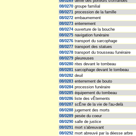
08/0269
défilé des porteurs d'offrandes
08/0270
groupe familial
08/0271
procession de la famille
08/0272
embaumement
08/0273
enterrement
08/0274
ouverture de la bouche
08/0275
navigation funéraire
08/0276
transport du sarcophage
08/0277
transport des statues
08/0278
transport du trousseau funéraire
08/0279
pleureuses
08/0280
rites devant le tombeau
08/0281
sarcophage devant le tombeau
08/0282
deuil
08/0283
enterrement de bouto
08/0284
procession funéraire
08/0285
équipement du tombeau
08/0286
liste des vÊtements
08/0287
scÈne de la vie de l'au-delà
08/0288
jugement des morts
08/0289
pesée du coeur
08/0290
salle de justice
08/0291
mort s'abreuvant
08/0292
mort abreuvé par la déesse arbre