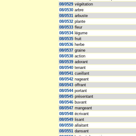
08/0529
végétation
08/0530
arbre
08/0531
arbuste
08/0532
plante
08/0533
fleur
08/0534
légume
08/0535
fruit
08/0536
herbe
08/0537
graine
08/0538
action
08/0539
adorant
08/0540
tenant
08/0541
cueillant
08/0542
nageant
08/0543
offrant
08/0544
portant
08/0545
présentant
08/0546
buvant
08/0547
mangeant
08/0548
écrivant
08/0549
lisant
08/0550
allaitant
08/0551
dansant