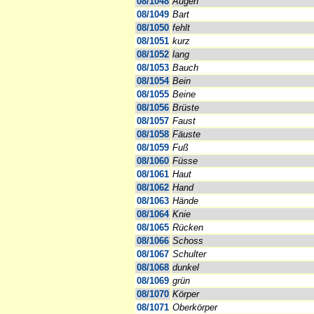
08/1048
Augen
08/1049
Bart
08/1050
fehlt
08/1051
kurz
08/1052
lang
08/1053
Bauch
08/1054
Bein
08/1055
Beine
08/1056
Brüste
08/1057
Faust
08/1058
Fäuste
08/1059
Fuß
08/1060
Füsse
08/1061
Haut
08/1062
Hand
08/1063
Hände
08/1064
Knie
08/1065
Rücken
08/1066
Schoss
08/1067
Schulter
08/1068
dunkel
08/1069
grün
08/1070
Körper
08/1071
Oberkörper