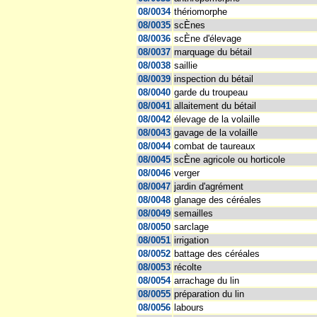
08/0034
thériomorphe
08/0035
scÈnes
08/0036
scÈne d'élevage
08/0037
marquage du bétail
08/0038
saillie
08/0039
inspection du bétail
08/0040
garde du troupeau
08/0041
allaitement du bétail
08/0042
élevage de la volaille
08/0043
gavage de la volaille
08/0044
combat de taureaux
08/0045
scÈne agricole ou horticole
08/0046
verger
08/0047
jardin d'agrément
08/0048
glanage des céréales
08/0049
semailles
08/0050
sarclage
08/0051
irrigation
08/0052
battage des céréales
08/0053
récolte
08/0054
arrachage du lin
08/0055
préparation du lin
08/0056
labours