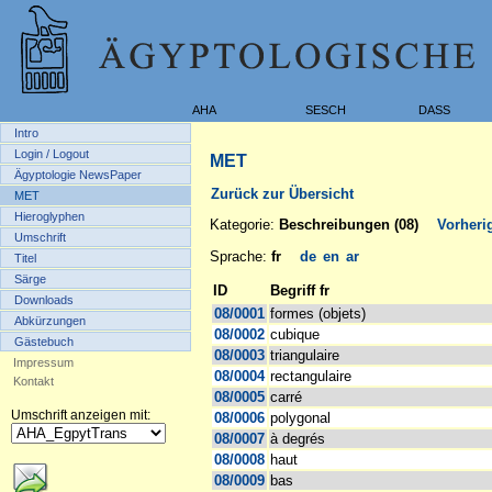
AHA
SESCH
DASS
Intro
Login / Logout
MET
Ägyptologie NewsPaper
Zurück zur Übersicht
MET
Hieroglyphen
Kategorie:
Beschreibungen (08)
Vorheri
Umschrift
Sprache:
fr
de
en
ar
Titel
Särge
ID
Begriff fr
Downloads
08/0001
formes (objets)
Abkürzungen
08/0002
cubique
Gästebuch
08/0003
triangulaire
Impressum
08/0004
rectangulaire
Kontakt
08/0005
carré
Umschrift anzeigen mit:
08/0006
polygonal
08/0007
à degrés
08/0008
haut
08/0009
bas