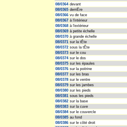
08/0364
devant
08/0365
derriÈre
08/0366
vu de face
08/0367
à l'intérieur
08/0368
à l'extérieur
08/0369
à petite échelle
08/0370
à grande échelle
08/0371
sur la tÊte
08/0372
sous la tÊte
08/0373
sur le cou
08/0374
sur le dos
08/0375
sur les épaules
08/0376
sur la poitrine
08/0377
sur les bras
08/0378
sur le ventre
08/0379
sur les jambes
08/0380
sur les pieds
08/0381
sous les pieds
08/0382
sur la base
08/0383
sur la cuve
08/0384
sur le couvercle
08/0385
au fond
08/0386
sur le côté droit