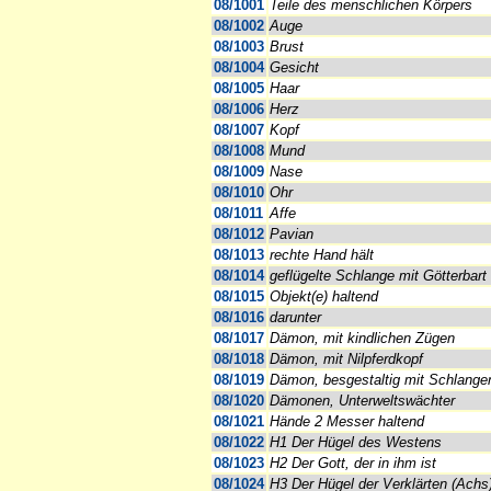
08/1001
Teile des menschlichen Körpers
08/1002
Auge
08/1003
Brust
08/1004
Gesicht
08/1005
Haar
08/1006
Herz
08/1007
Kopf
08/1008
Mund
08/1009
Nase
08/1010
Ohr
08/1011
Affe
08/1012
Pavian
08/1013
rechte Hand hält
08/1014
geflügelte Schlange mit Götterbart
08/1015
Objekt(e) haltend
08/1016
darunter
08/1017
Dämon, mit kindlichen Zügen
08/1018
Dämon, mit Nilpferdkopf
08/1019
Dämon, besgestaltig mit Schlange
08/1020
Dämonen, Unterweltswächter
08/1021
Hände 2 Messer haltend
08/1022
H1 Der Hügel des Westens
08/1023
H2 Der Gott, der in ihm ist
08/1024
H3 Der Hügel der Verklärten (Achs