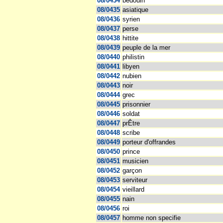
08/0434
bédouin
08/0435
asiatique
08/0436
syrien
08/0437
perse
08/0438
hittite
08/0439
peuple de la mer
08/0440
philistin
08/0441
libyen
08/0442
nubien
08/0443
noir
08/0444
grec
08/0445
prisonnier
08/0446
soldat
08/0447
prÊtre
08/0448
scribe
08/0449
porteur d'offrandes
08/0450
prince
08/0451
musicien
08/0452
garçon
08/0453
serviteur
08/0454
vieillard
08/0455
nain
08/0456
roi
08/0457
homme non specifie