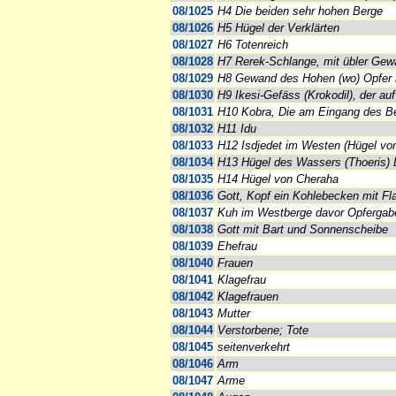
08/1025
H4 Die beiden sehr hohen Berge
08/1026
H5 Hügel der Verklärten
08/1027
H6 Totenreich
08/1028
H7 Rerek-Schlange, mit übler Ge
08/1029
H8 Gewand des Hohen (wo) Opfer 
08/1030
H9 Ikesi-Gefäss (Krokodil), der au
08/1031
H10 Kobra, Die am Eingang des Be
08/1032
H11 Idu
08/1033
H12 Isdjedet im Westen (Hügel vo
08/1034
H13 Hügel des Wassers (Thoeris) D
08/1035
H14 Hügel von Cheraha
08/1036
Gott, Kopf ein Kohlebecken mit 
08/1037
Kuh im Westberge davor Opfergab
08/1038
Gott mit Bart und Sonnenscheibe
08/1039
Ehefrau
08/1040
Frauen
08/1041
Klagefrau
08/1042
Klagefrauen
08/1043
Mutter
08/1044
Verstorbene; Tote
08/1045
seitenverkehrt
08/1046
Arm
08/1047
Arme