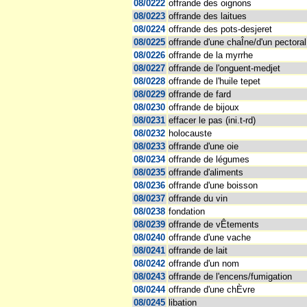
08/0222
offrande des oignons
08/0223
offrande des laitues
08/0224
offrande des pots-desjeret
08/0225
offrande d'une chaÎne/d'un pectoral
08/0226
offrande de la myrrhe
08/0227
offrande de l'onguent-medjet
08/0228
offrande de l'huile tepet
08/0229
offrande de fard
08/0230
offrande de bijoux
08/0231
effacer le pas (ini.t-rd)
08/0232
holocauste
08/0233
offrande d'une oie
08/0234
offrande de légumes
08/0235
offrande d'aliments
08/0236
offrande d'une boisson
08/0237
offrande du vin
08/0238
fondation
08/0239
offrande de vÊtements
08/0240
offrande d'une vache
08/0241
offrande de lait
08/0242
offrande d'un nom
08/0243
offrande de l'encens/fumigation
08/0244
offrande d'une chÈvre
08/0245
libation