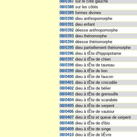
08/0387
sur le côté gauche
08/0388
sur les côtés
08/0389
formes divines
08/0390
dieu anthropomorphe
08/0391
dieu enfant
08/0392
déesse anthropomorphe
08/0393
dieu thériomorphe
08/0394
déesse thériomorphe
08/0395
dieu partiellement thériomorphe
08/0396
dieu à tÊte d'hippopotame
08/0397
dieu à tÊte de chien
08/0398
dieu à tÊte de taureau
08/0399
dieu à tÊte de lion
08/0400
dieu à tÊte de faucon
08/0401
dieu à tÊte de crocodile
08/0402
dieu à tÊte de bélier
08/0403
dieu à tÊte de grenouille
08/0404
dieu à tÊte de scarabée
08/0405
dieu à tÊte de serpent
08/0406
dieu à tÊte de vautour
08/0407
dieu à tÊte et queue de serpent
08/0408
dieu à tÊte de d'ibis
08/0409
dieu à tÊte de singe
08/0410
dieu à tÊte de liÈvre