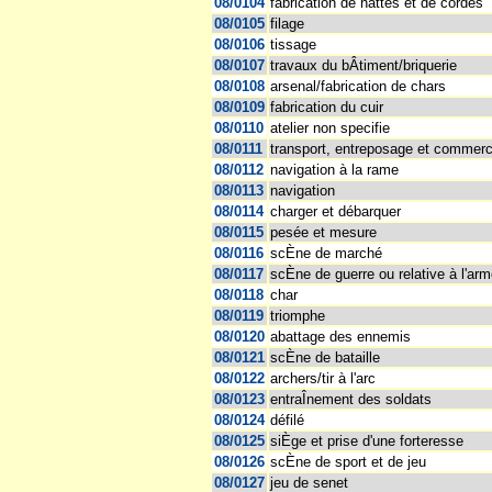
08/0104
fabrication de nattes et de cordes
08/0105
filage
08/0106
tissage
08/0107
travaux du bÂtiment/briquerie
08/0108
arsenal/fabrication de chars
08/0109
fabrication du cuir
08/0110
atelier non specifie
08/0111
transport, entreposage et commer
08/0112
navigation à la rame
08/0113
navigation
08/0114
charger et débarquer
08/0115
pesée et mesure
08/0116
scÈne de marché
08/0117
scÈne de guerre ou relative à l'ar
08/0118
char
08/0119
triomphe
08/0120
abattage des ennemis
08/0121
scÈne de bataille
08/0122
archers/tir à l'arc
08/0123
entraÎnement des soldats
08/0124
défilé
08/0125
siÈge et prise d'une forteresse
08/0126
scÈne de sport et de jeu
08/0127
jeu de senet