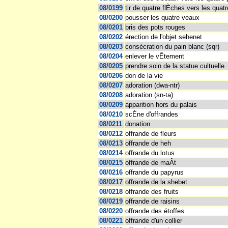
08/0199
tir de quatre flÈches vers les quat
08/0200
pousser les quatre veaux
08/0201
bris des pots rouges
08/0202
érection de l'objet sehenet
08/0203
consécration du pain blanc (sqr)
08/0204
enlever le vÊtement
08/0205
prendre soin de la statue cultuelle
08/0206
don de la vie
08/0207
adoration (dwa-ntr)
08/0208
adoration (sn-ta)
08/0209
apparition hors du palais
08/0210
scÈne d'offrandes
08/0211
donation
08/0212
offrande de fleurs
08/0213
offrande de heh
08/0214
offrande du lotus
08/0215
offrande de maÂt
08/0216
offrande du papyrus
08/0217
offrande de la shebet
08/0218
offrande des fruits
08/0219
offrande de raisins
08/0220
offrande des étoffes
08/0221
offrande d'un collier