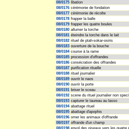
08/0175
libation
08/0176
cérémonie de fondation
08/0177
cérémonie de récolte
08/0178
frapper la balle
08/0179
frapper les quatre boules
08/0180
allumer la torche
08/0181
éteindre la torche dans le lait
08/0182
rituel de ptah-sokar-osiris
08/0183
ouverture de la bouche
08/0184
course à la rame
08/0185
procession d'offrandes
08/0186
consécration des offrandes
08/0187
purification rituelle
08/0188
rituel journalier
08/0189
ouvrir le naos
08/0190
ouvrir la porte
08/0191
briser le sceau
08/0192
scene du rituel journalier non speci
08/0193
capturer le taureau au lasso
08/0194
abattage rituel
08/0195
abattage d'apophis
08/0196
orner les animaux d'offrande
08/0197
offrande d'un champ
08/0198
envol des oiseaux vers les quatre 