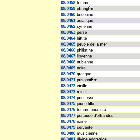
08/0458
femme
08/0459
étrangÈre
08/0460
bédouine
08/0461
asiatique
08/0462
syrienne
08/0463
perse
08/0464
hittite
08/0465
peuple de la mer
08/0466
philistine
08/0467
libyenne
08/0468
nubienne
08/0469
noire
08/0470
grecque
08/0471
prisonniÈre
08/0472
vieille
08/0473
reine
08/0474
princesse
08/0475
jeune fille
08/0476
femme enceinte
08/0477
porteuse d'offrandes
08/0478
naine
08/0479
servante
08/0480
musicienne
08/0481
divine adoratrice