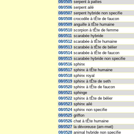
08/0505
serpent à pattes
08/0506
serpent ailé
08/0507
serpent hybride non specifie
08/0508
crocodile à tÊte de faucon
08/0509
anguille à tÊte humaine
08/0510
scorpion à tÊte de femme
08/0511
scarabée hybride
08/0512
scarabée à tÊte humaine
08/0513
scarabée à tÊte de bélier
08/0514
scarabée à tÊte de faucon
08/0515
scarabée hybride non specifie
08/0516
sphinx
08/0517
sphinx à tÊte humaine
08/0518
sphinx royal
08/0519
sphinx à tÊte de seth
08/0520
sphinx à tÊte de faucon
08/0521
sphinge
08/0522
sphinx à tÊte de bélier
08/0523
sphinx ailé
08/0524
sphinx non specifie
08/0525
griffon
08/0526
chat à tÊte humaine
08/0527
la dévoreuse (am-mwt)
08/0528
animal hybride non specifie