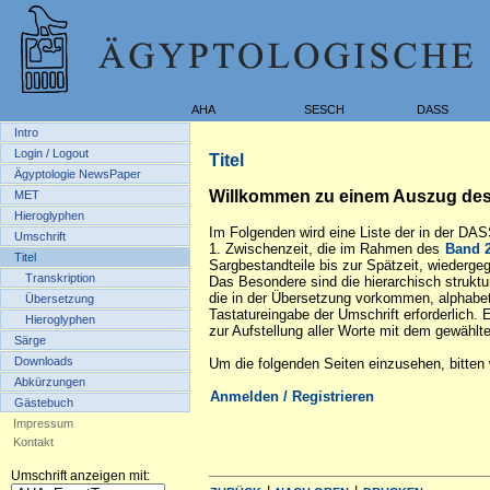
AHA
SESCH
DASS
Intro
Login / Logout
Titel
Ägyptologie NewsPaper
Willkommen zu einem Auszug des 
MET
Hieroglyphen
Im Folgenden wird eine Liste der in der DAS
Umschrift
1. Zwischenzeit, die im Rahmen des
Band 
Titel
Sargbestandteile bis zur Spätzeit, wiederge
Transkription
Das Besondere sind die hierarchisch struktur
die in der Übersetzung vorkommen, alphabeti
Übersetzung
Tastatureingabe der Umschrift erforderlich.
Hieroglyphen
zur Aufstellung aller Worte mit dem gewählt
Särge
Downloads
Um die folgenden Seiten einzusehen, bitten 
Abkürzungen
Anmelden / Registrieren
Gästebuch
Impressum
Kontakt
Umschrift anzeigen mit: