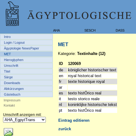
AHA
SESCH
DASS
Intro
Login / Logout
MET
Ägyptologie NewsPaper
Kategorie:
Textinhalte (12)
MET
Hieroglyphen
ID
120069
Umschrift
de
königlicher historischer text
Titel
en
royal historical text
Särge
fr
texte historique royal
Downloads
ar
Abkürzungen
es
texto histÓrico real
Gästebuch
it
testo storico reale
Impressum
nl
koninklijke historische tekst
Kontakt
pt
texto histÓrico real
Umschrift anzeigen mit:
Eintrag editieren
zurück