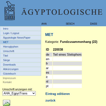
AHA
SESCH
DASS
Intro
Login / Logout
MET
Ägyptologie NewsPaper
Kategorie:
Fundzusammenhang (22)
MET
Hieroglyphen
ID
220038
Umschrift
de
Teil eines Stelophors
Titel
en
Särge
fr
Downloads
ar
Abkürzungen
es
Gästebuch
it
Impressum
nl
Kontakt
pt
Umschrift anzeigen mit:
Eintrag editieren
zurück